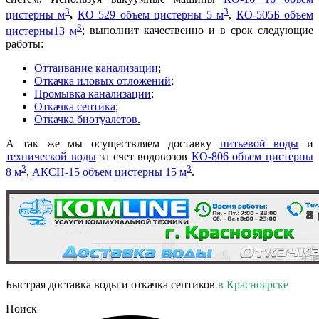
3
3
цистерны
м
,
КО 529 объем цистерны 5 м
,
КО-505Б объем
3
цистерны13 м
; выполнит качественно и в срок следующие
работы:
Оттаивание канализации
;
Откачка иловых отложений
;
Промывка канализации
;
Откачка септика
;
Откачка биотуалетов
.
А так же мы осуществляем доставку
питьевой воды
и
технической воды
за счет водовозов
КО-806 объем цистерны
3
3
8 м
,
АКСН-15 объем цистерны 15 м
.
Быстрая доставка воды и откачка септиков
в Красноярске
Поиск