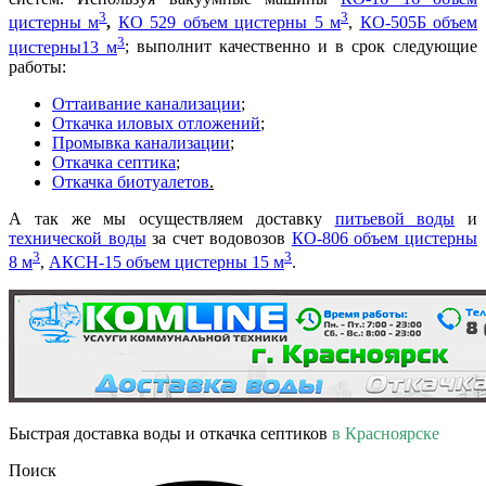
3
3
цистерны
м
,
КО 529 объем цистерны 5 м
,
КО-505Б объем
3
цистерны13 м
; выполнит качественно и в срок следующие
работы:
Оттаивание канализации
;
Откачка иловых отложений
;
Промывка канализации
;
Откачка септика
;
Откачка биотуалетов
.
А так же мы осуществляем доставку
питьевой воды
и
технической воды
за счет водовозов
КО-806 объем цистерны
3
3
8 м
,
АКСН-15 объем цистерны 15 м
.
Быстрая доставка воды и откачка септиков
в Красноярске
Поиск